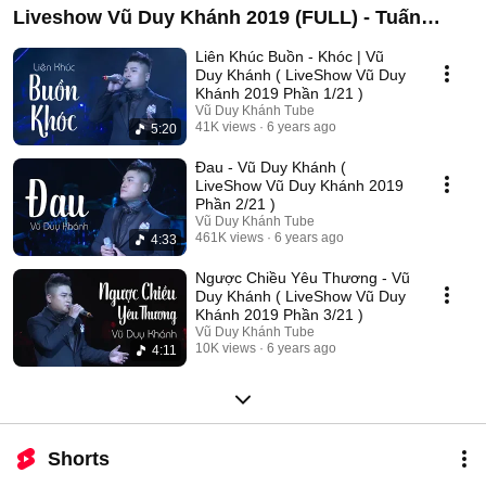
Liveshow Vũ Duy Khánh 2019 (FULL) - Tuấn
Hưng , Đạt G , Dương Hoàng Yến
Liên Khúc Buồn - Khóc | Vũ
Duy Khánh ( LiveShow Vũ Duy
Khánh 2019 Phần 1/21 )
Vũ Duy Khánh Tube
41K views
6 years ago
5:20
Đau - Vũ Duy Khánh (
LiveShow Vũ Duy Khánh 2019
Phần 2/21 )
Vũ Duy Khánh Tube
461K views
6 years ago
4:33
Ngược Chiều Yêu Thương - Vũ
Duy Khánh ( LiveShow Vũ Duy
Khánh 2019 Phần 3/21 )
Vũ Duy Khánh Tube
10K views
6 years ago
4:11
Shorts