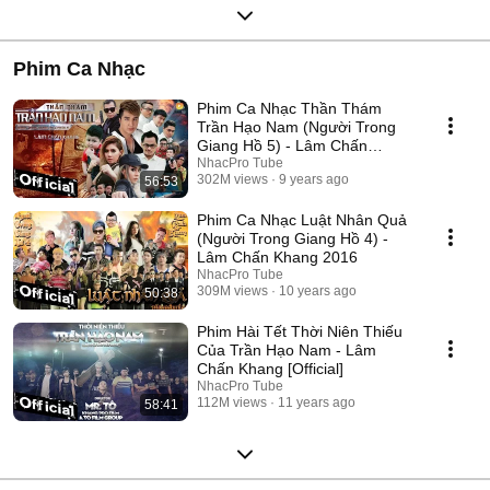
Phim Ca Nhạc
Phim Ca Nhạc Thần Thám
Trần Hạo Nam (Người Trong
Giang Hồ 5) - Lâm Chấn
Khang 2017
NhacPro Tube
302M views
9 years ago
56:53
Phim Ca Nhạc Luật Nhân Quả
(Người Trong Giang Hồ 4) -
Lâm Chấn Khang 2016
NhacPro Tube
309M views
10 years ago
50:38
Phim Hài Tết Thời Niên Thiếu
Của Trần Hạo Nam - Lâm
Chấn Khang [Official]
NhacPro Tube
112M views
11 years ago
58:41