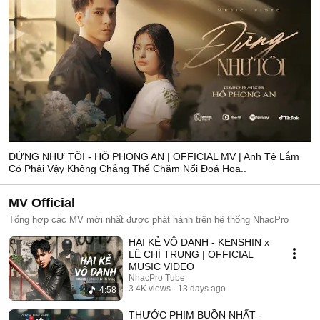
ĐỪNG NHƯ TÔI - HỒ PHONG AN | OFFICIAL MV | Anh Tệ Lắm
Có Phải Vậy Không Chẳng Thể Chăm Nổi Đoá Hoa..
MV Official
Tổng hợp các MV mới nhất được phát hành trên hệ thống NhacPro
HAI KẺ VÔ DANH - KENSHIN x
LÊ CHÍ TRUNG | OFFICIAL
MUSIC VIDEO
NhacPro Tube
3.4K views
13 days ago
4:58
THƯỚC PHIM BUỒN NHẤT -