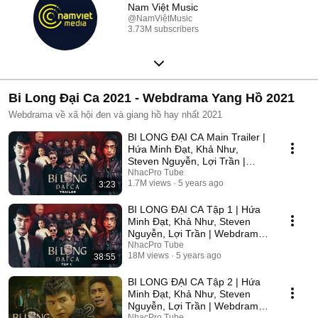
Nam Việt Music
@NamViệtMusic
3.73M subscribers
Bi Long Đại Ca 2021 - Webdrama Yang Hồ 2021
Webdrama về xã hội đen và giang hồ hay nhất 2021
BI LONG ĐẠI CA Main Trailer |
Hứa Minh Đạt, Khả Như,
Steven Nguyễn, Lợi Trần |
Webdrama Yang Hồ 2021
NhacPro Tube
1.7M views
5 years ago
3:23
BI LONG ĐẠI CA Tập 1 | Hứa
Minh Đạt, Khả Như, Steven
Nguyễn, Lợi Trần | Webdrama
Yang Hồ 2021
NhacPro Tube
18M views
5 years ago
38:55
BI LONG ĐẠI CA Tập 2 | Hứa
Minh Đạt, Khả Như, Steven
Nguyễn, Lợi Trần | Webdrama
Yang Hồ 2021
NhacPro Tube