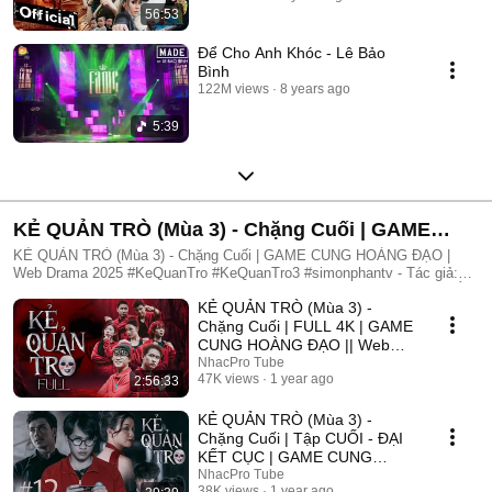
56:53
Để Cho Anh Khóc - Lê Bảo
Bình
122M views
8 years ago
5:39
KẺ QUẢN TRÒ (Mùa 3) - Chặng Cuối | GAME
CUNG HOÀNG ĐẠO | Web Drama 2025
KẺ QUẢN TRÒ (Mùa 3) - Chặng Cuối | GAME CUNG HOÀNG ĐẠO |
Web Drama 2025 #KeQuanTro #KeQuanTro3 #simonphantv - Tác giả:
Simon Phan - Diễn viên: Simon Phan, Bnat, Huỳnh Nhựt, Bảo Ngân, Út
KẺ QUẢN TRÒ (Mùa 3) -
Tâm, Trúc, Khánh Duy ► Một trò chơi kỳ lạ, với mức thưởng tiền tỷ.
Một trò chơi mang hơi hướng của show truyền hình thực tế, nhưng dần
Chặng Cuối | FULL 4K | GAME
trở nên đen tối hơn quà từng vòng. Ai sẽ là người chiến thắng cuối
CUNG HOÀNG ĐẠO || Web
cùng?. Mục đích của KẺ QUẢN TRÒ là gì?. Và gương mặt đằng sau
Drama 2025
NhacPro Tube
chiếc mặt nạ. Tất cả sẽ tiết lộ trong seri web drama KẺ QUẢN TRÒ
47K views
1 year ago
2:56:33
(Mùa 3) Simon Phan _ Anh trai Simon Huỳnh Nhựt _ Diễn viên Huỳnh
Nhựt Bnat _ Ca sĩ Bnat Bảo Ngân _ Cô giáo Bảo Ngân Trúc _ TikToker
KẺ QUẢN TRÒ (Mùa 3) -
Trúc Khánh Duy _ Nghệ sĩ Khánh Duy Simon Phan _ Em trai Cá Hồi
Chặng Cuối | Tập CUỐI - ĐẠI
KẾT CỤC | GAME CUNG
HOÀNG ĐẠO || Web Drama
NhacPro Tube
38K views
1 year ago