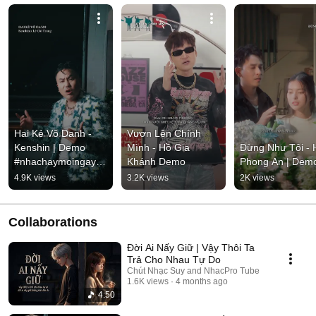
Hai Kẻ Vô Danh - 
Vươn Lên Chính 
Kenshin | Demo 
Mình - Hồ Gia 
Đừng Như Tôi - H
#nhachaymoingay 
Khánh Demo
Phong An | Dem
#tamtrang
4.9K views
3.2K views
2K views
Collaborations
Đời Ai Nấy Giữ | Vậy Thôi Ta
Trả Cho Nhau Tự Do
Chút Nhạc Suy and NhacPro Tube
1.6K views
4 months ago
4:50