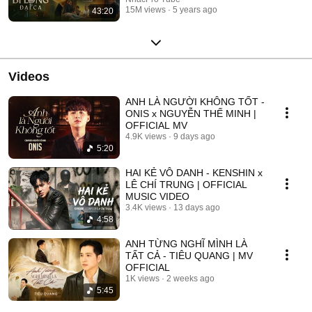
15M views
5 years ago
43:20
Videos
ANH LÀ NGƯỜI KHÔNG TỐT -
ONIS x NGUYỄN THẾ MINH |
OFFICIAL MV
4.9K views
9 days ago
5:20
HAI KẺ VÔ DANH - KENSHIN x
LÊ CHÍ TRUNG | OFFICIAL
MUSIC VIDEO
3.4K views
13 days ago
4:58
ANH TỪNG NGHĨ MÌNH LÀ
TẤT CẢ - TIÊU QUANG | MV
OFFICIAL
1K views
2 weeks ago
5:45