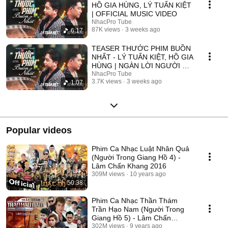
HỒ GIA HÙNG, LÝ TUẤN KIỆT
| OFFICIAL MUSIC VIDEO
NhacPro Tube
87K views
3 weeks ago
6:17
TEASER THƯỚC PHIM BUỒN
NHẤT - LÝ TUẤN KIỆT, HỒ GIA
HÙNG | NGÀN LỜI NGƯỜI ĐÃ
NÓI KHÔNG SAI ....
NhacPro Tube
3.7K views
3 weeks ago
1:07
Popular videos
Phim Ca Nhạc Luật Nhân Quả
(Người Trong Giang Hồ 4) -
Lâm Chấn Khang 2016
309M views
10 years ago
50:38
Phim Ca Nhạc Thần Thám
Trần Hạo Nam (Người Trong
Giang Hồ 5) - Lâm Chấn
Khang 2017
302M views
9 years ago