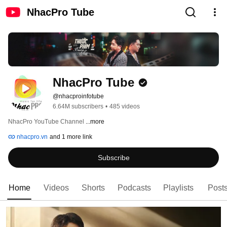
NhacPro Tube
NhacPro Tube
@nhacproinfotube
6.64M subscribers
•
485 videos
NhacPro YouTube Channel 
...more
nhacpro.vn
and 1 more link
Subscribe
Home
Videos
Shorts
Podcasts
Playlists
Post