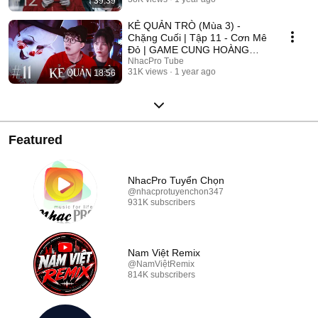
39:39
2025
KẺ QUẢN TRÒ (Mùa 3) -
Chặng Cuối | Tập 11 - Cơn Mê
Đỏ | GAME CUNG HOÀNG
ĐẠO || Web Drama 2025
NhacPro Tube
31K views
1 year ago
18:56
Featured
NhacPro Tuyển Chọn
@nhacprotuyenchon347
931K subscribers
Nam Việt Remix
@NamViệtRemix
814K subscribers