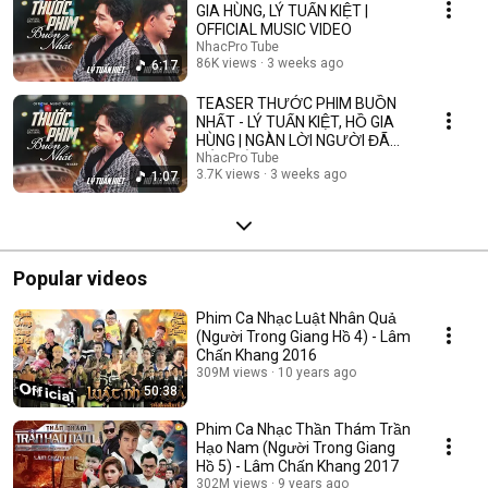
GIA HÙNG, LÝ TUẤN KIỆT |
OFFICIAL MUSIC VIDEO
NhacPro Tube
86K views
3 weeks ago
6:17
TEASER THƯỚC PHIM BUỒN
NHẤT - LÝ TUẤN KIỆT, HỒ GIA
HÙNG | NGÀN LỜI NGƯỜI ĐÃ
NÓI KHÔNG SAI ....
NhacPro Tube
3.7K views
3 weeks ago
1:07
Popular videos
Phim Ca Nhạc Luật Nhân Quả
(Người Trong Giang Hồ 4) - Lâm
Chấn Khang 2016
309M views
10 years ago
50:38
Phim Ca Nhạc Thần Thám Trần
Hạo Nam (Người Trong Giang
Hồ 5) - Lâm Chấn Khang 2017
302M views
9 years ago