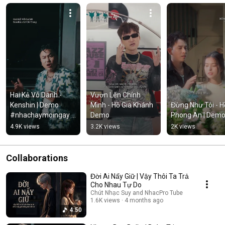
Hai Kẻ Vô Danh - 
Vươn Lên Chính 
Kenshin | Demo 
Mình - Hồ Gia Khánh 
Đừng Như Tôi - Hồ
#nhachaymoingay 
Demo
Phong An | Dem
#tamtrang
4.9K views
3.2K views
2K views
Collaborations
Đời Ai Nấy Giữ | Vậy Thôi Ta Trả
Cho Nhau Tự Do
Chút Nhạc Suy and NhacPro Tube
1.6K views
4 months ago
4:50