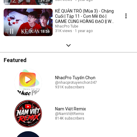
39:39
KẺ QUẢN TRÒ (Mùa 3) - Chặng
Cuối | Tập 11 - Cơn Mê Đỏ |
GAME CUNG HOÀNG ĐẠO || Web
Drama 2025
NhacPro Tube
31K views
1 year ago
18:56
Featured
NhacPro Tuyển Chọn
@nhacprotuyenchon347
931K subscribers
Nam Việt Remix
@NamViệtRemix
814K subscribers