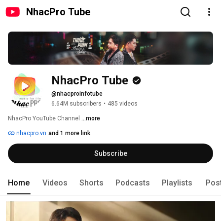
NhacPro Tube
NhacPro Tube
@nhacproinfotube
6.64M subscribers
•
485 videos
NhacPro YouTube Channel 
...more
nhacpro.vn
and 1 more link
Subscribe
Home
Videos
Shorts
Podcasts
Playlists
Pos