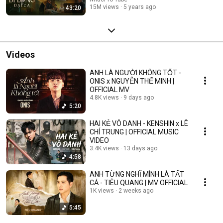
15M views
5 years ago
43:20
Videos
ANH LÀ NGƯỜI KHÔNG TỐT -
ONIS x NGUYỄN THẾ MINH |
OFFICIAL MV
4.8K views
9 days ago
5:20
HAI KẺ VÔ DANH - KENSHIN x LÊ
CHÍ TRUNG | OFFICIAL MUSIC
VIDEO
3.4K views
13 days ago
4:58
ANH TỪNG NGHĨ MÌNH LÀ TẤT
CẢ - TIÊU QUANG | MV OFFICIAL
1K views
2 weeks ago
5:45