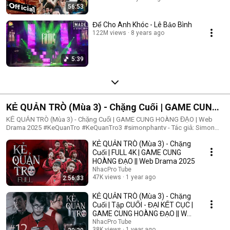
56:53
Để Cho Anh Khóc - Lê Bảo Bình
122M views
8 years ago
5:39
KẺ QUẢN TRÒ (Mùa 3) - Chặng Cuối | GAME CUNG
HOÀNG ĐẠO | Web Drama 2025
KẺ QUẢN TRÒ (Mùa 3) - Chặng Cuối | GAME CUNG HOÀNG ĐẠO | Web
Drama 2025 #KeQuanTro #KeQuanTro3 #simonphantv - Tác giả: Simon
Phan - Diễn viên: Simon Phan, Bnat, Huỳnh Nhựt, Bảo Ngân, Út Tâm, Trúc,
KẺ QUẢN TRÒ (Mùa 3) - Chặng
Khánh Duy ► Một trò chơi kỳ lạ, với mức thưởng tiền tỷ. Một trò chơi
mang hơi hướng của show truyền hình thực tế, nhưng dần trở nên đen tối
Cuối | FULL 4K | GAME CUNG
hơn quà từng vòng. Ai sẽ là người chiến thắng cuối cùng?. Mục đích của
HOÀNG ĐẠO || Web Drama 2025
KẺ QUẢN TRÒ là gì?. Và gương mặt đằng sau chiếc mặt nạ. Tất cả sẽ tiết
NhacPro Tube
lộ trong seri web drama KẺ QUẢN TRÒ (Mùa 3) Simon Phan _ Anh trai
47K views
1 year ago
2:56:33
Simon Huỳnh Nhựt _ Diễn viên Huỳnh Nhựt Bnat _ Ca sĩ Bnat Bảo Ngân _
Cô giáo Bảo Ngân Trúc _ TikToker Trúc Khánh Duy _ Nghệ sĩ Khánh Duy
KẺ QUẢN TRÒ (Mùa 3) - Chặng
Simon Phan _ Em trai Cá Hồi
Cuối | Tập CUỐI - ĐẠI KẾT CỤC |
GAME CUNG HOÀNG ĐẠO || Web
Drama 2025
NhacPro Tube
38K views
1 year ago