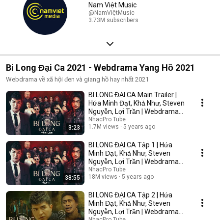
Nam Việt Music
@NamViệtMusic
3.73M subscribers
Bi Long Đại Ca 2021 - Webdrama Yang Hồ 2021
Webdrama về xã hội đen và giang hồ hay nhất 2021
BI LONG ĐẠI CA Main Trailer |
Hứa Minh Đạt, Khả Như, Steven
Nguyễn, Lợi Trần | Webdrama
Yang Hồ 2021
NhacPro Tube
1.7M views
5 years ago
3:23
BI LONG ĐẠI CA Tập 1 | Hứa
Minh Đạt, Khả Như, Steven
Nguyễn, Lợi Trần | Webdrama
Yang Hồ 2021
NhacPro Tube
18M views
5 years ago
38:55
BI LONG ĐẠI CA Tập 2 | Hứa
Minh Đạt, Khả Như, Steven
Nguyễn, Lợi Trần | Webdrama
Yang Hồ 2021
NhacPro Tube