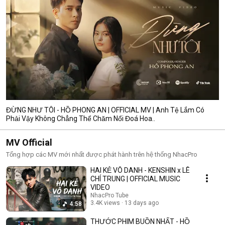
ĐỪNG NHƯ TÔI - HỒ PHONG AN | OFFICIAL MV | Anh Tệ Lắm Có
Phải Vậy Không Chẳng Thể Chăm Nổi Đoá Hoa..
MV Official
Tổng hợp các MV mới nhất được phát hành trên hệ thống NhacPro
HAI KẺ VÔ DANH - KENSHIN x LÊ
CHÍ TRUNG | OFFICIAL MUSIC
VIDEO
NhacPro Tube
3.4K views
13 days ago
4:58
THƯỚC PHIM BUỒN NHẤT - HỒ