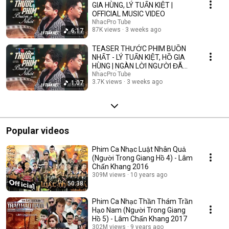
GIA HÙNG, LÝ TUẤN KIỆT |
OFFICIAL MUSIC VIDEO
NhacPro Tube
87K views
3 weeks ago
6:17
TEASER THƯỚC PHIM BUỒN
NHẤT - LÝ TUẤN KIỆT, HỒ GIA
HÙNG | NGÀN LỜI NGƯỜI ĐÃ
NÓI KHÔNG SAI ....
NhacPro Tube
3.7K views
3 weeks ago
1:07
Popular videos
Phim Ca Nhạc Luật Nhân Quả
(Người Trong Giang Hồ 4) - Lâm
Chấn Khang 2016
309M views
10 years ago
50:38
Phim Ca Nhạc Thần Thám Trần
Hạo Nam (Người Trong Giang
Hồ 5) - Lâm Chấn Khang 2017
302M views
9 years ago