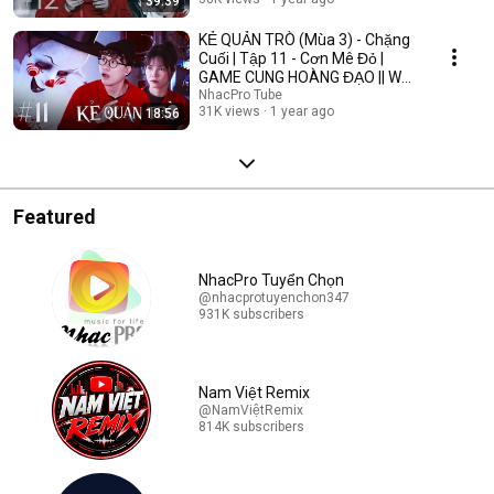
39:39
KẺ QUẢN TRÒ (Mùa 3) - Chặng
Cuối | Tập 11 - Cơn Mê Đỏ |
GAME CUNG HOÀNG ĐẠO || Web
Drama 2025
NhacPro Tube
31K views
1 year ago
18:56
Featured
NhacPro Tuyển Chọn
@nhacprotuyenchon347
931K subscribers
Nam Việt Remix
@NamViệtRemix
814K subscribers