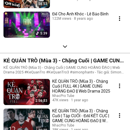
56:53
Để Cho Anh Khóc - Lê Bảo Bình
122M views
8 years ago
5:39
KẺ QUẢN TRÒ (Mùa 3) - Chặng Cuối | GAME CUNG
HOÀNG ĐẠO | Web Drama 2025
KẺ QUẢN TRÒ (Mùa 3) - Chặng Cuối | GAME CUNG HOÀNG ĐẠO | Web
Drama 2025 #KeQuanTro #KeQuanTro3 #simonphantv - Tác giả: Simon
Phan - Diễn viên: Simon Phan, Bnat, Huỳnh Nhựt, Bảo Ngân, Út Tâm, Trúc,
KẺ QUẢN TRÒ (Mùa 3) - Chặng
Khánh Duy ► Một trò chơi kỳ lạ, với mức thưởng tiền tỷ. Một trò chơi
mang hơi hướng của show truyền hình thực tế, nhưng dần trở nên đen tối
Cuối | FULL 4K | GAME CUNG
hơn quà từng vòng. Ai sẽ là người chiến thắng cuối cùng?. Mục đích của
HOÀNG ĐẠO || Web Drama 2025
KẺ QUẢN TRÒ là gì?. Và gương mặt đằng sau chiếc mặt nạ. Tất cả sẽ tiết
NhacPro Tube
lộ trong seri web drama KẺ QUẢN TRÒ (Mùa 3) Simon Phan _ Anh trai
47K views
1 year ago
2:56:33
Simon Huỳnh Nhựt _ Diễn viên Huỳnh Nhựt Bnat _ Ca sĩ Bnat Bảo Ngân _
Cô giáo Bảo Ngân Trúc _ TikToker Trúc Khánh Duy _ Nghệ sĩ Khánh Duy
KẺ QUẢN TRÒ (Mùa 3) - Chặng
Simon Phan _ Em trai Cá Hồi
Cuối | Tập CUỐI - ĐẠI KẾT CỤC |
GAME CUNG HOÀNG ĐẠO || Web
Drama 2025
NhacPro Tube
38K views
1 year ago