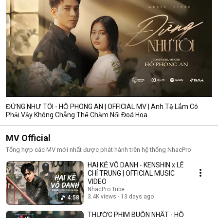
ĐỪNG NHƯ TÔI - HỒ PHONG AN | OFFICIAL MV | Anh Tệ Lắm Có
Phải Vậy Không Chẳng Thể Chăm Nổi Đoá Hoa..
MV Official
Tổng hợp các MV mới nhất được phát hành trên hệ thống NhacPro
HAI KẺ VÔ DANH - KENSHIN x LÊ
CHÍ TRUNG | OFFICIAL MUSIC
VIDEO
NhacPro Tube
3.4K views
13 days ago
4:58
THƯỚC PHIM BUỒN NHẤT - HỒ