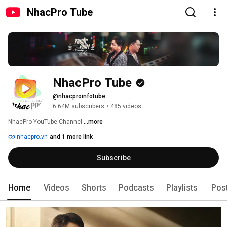
NhacPro Tube
NhacPro Tube
@nhacproinfotube
6.64M subscribers
•
485 videos
NhacPro YouTube Channel 
...more
nhacpro.vn
and 1 more link
Subscribe
Home
Videos
Shorts
Podcasts
Playlists
Pos