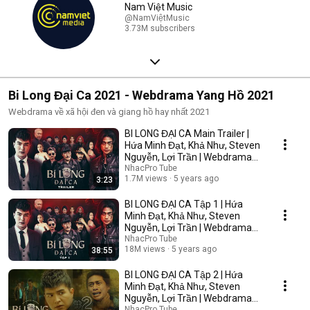
Nam Việt Music
@NamViệtMusic
3.73M subscribers
Bi Long Đại Ca 2021 - Webdrama Yang Hồ 2021
Webdrama về xã hội đen và giang hồ hay nhất 2021
BI LONG ĐẠI CA Main Trailer |
Hứa Minh Đạt, Khả Như, Steven
Nguyễn, Lợi Trần | Webdrama
Yang Hồ 2021
NhacPro Tube
1.7M views
5 years ago
3:23
BI LONG ĐẠI CA Tập 1 | Hứa
Minh Đạt, Khả Như, Steven
Nguyễn, Lợi Trần | Webdrama
Yang Hồ 2021
NhacPro Tube
18M views
5 years ago
38:55
BI LONG ĐẠI CA Tập 2 | Hứa
Minh Đạt, Khả Như, Steven
Nguyễn, Lợi Trần | Webdrama
Yang Hồ 2021
NhacPro Tube