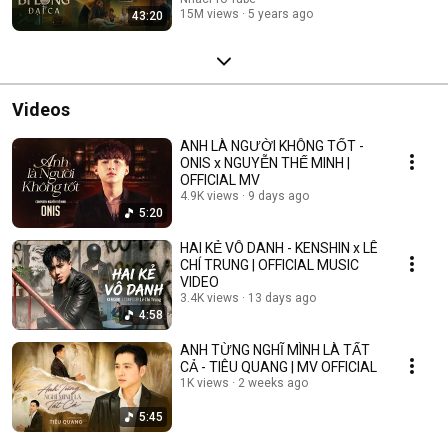
15M views
5 years ago
43:20
Videos
ANH LÀ NGƯỜI KHÔNG TỐT -
ONIS x NGUYỄN THẾ MINH |
OFFICIAL MV
4.9K views
9 days ago
5:20
HAI KẺ VÔ DANH - KENSHIN x LÊ
CHÍ TRUNG | OFFICIAL MUSIC
VIDEO
3.4K views
13 days ago
4:58
ANH TỪNG NGHĨ MÌNH LÀ TẤT
CẢ - TIÊU QUANG | MV OFFICIAL
1K views
2 weeks ago
5:45