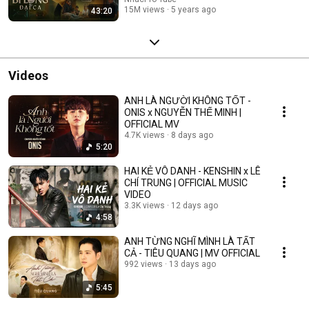
15M views
5 years ago
43:20
Videos
ANH LÀ NGƯỜI KHÔNG TỐT -
ONIS x NGUYỄN THẾ MINH |
OFFICIAL MV
4.7K views
8 days ago
5:20
HAI KẺ VÔ DANH - KENSHIN x LÊ
CHÍ TRUNG | OFFICIAL MUSIC
VIDEO
3.3K views
12 days ago
4:58
ANH TỪNG NGHĨ MÌNH LÀ TẤT
CẢ - TIÊU QUANG | MV OFFICIAL
992 views
13 days ago
5:45