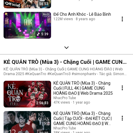
56:53
Để Cho Anh Khóc - Lê Bảo Bình
122M views
8 years ago
5:39
KẺ QUẢN TRÒ (Mùa 3) - Chặng Cuối | GAME CUNG
HOÀNG ĐẠO | Web Drama 2025
KẺ QUẢN TRÒ (Mùa 3) - Chặng Cuối | GAME CUNG HOÀNG ĐẠO | Web
Drama 2025 #KeQuanTro #KeQuanTro3 #simonphantv - Tác giả: Simon
Phan - Diễn viên: Simon Phan, Bnat, Huỳnh Nhựt, Bảo Ngân, Út Tâm, Trúc,
KẺ QUẢN TRÒ (Mùa 3) - Chặng
Khánh Duy ► Một trò chơi kỳ lạ, với mức thưởng tiền tỷ. Một trò chơi
mang hơi hướng của show truyền hình thực tế, nhưng dần trở nên đen tối
Cuối | FULL 4K | GAME CUNG
hơn quà từng vòng. Ai sẽ là người chiến thắng cuối cùng?. Mục đích của
HOÀNG ĐẠO || Web Drama 2025
KẺ QUẢN TRÒ là gì?. Và gương mặt đằng sau chiếc mặt nạ. Tất cả sẽ tiết
NhacPro Tube
lộ trong seri web drama KẺ QUẢN TRÒ (Mùa 3) Simon Phan _ Anh trai
47K views
1 year ago
2:56:33
Simon Huỳnh Nhựt _ Diễn viên Huỳnh Nhựt Bnat _ Ca sĩ Bnat Bảo Ngân _
Cô giáo Bảo Ngân Trúc _ TikToker Trúc Khánh Duy _ Nghệ sĩ Khánh Duy
KẺ QUẢN TRÒ (Mùa 3) - Chặng
Simon Phan _ Em trai Cá Hồi
Cuối | Tập CUỐI - ĐẠI KẾT CỤC |
GAME CUNG HOÀNG ĐẠO || Web
Drama 2025
NhacPro Tube
38K views
1 year ago