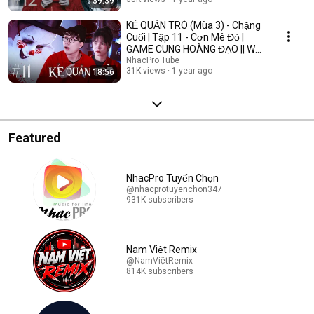
39:39
KẺ QUẢN TRÒ (Mùa 3) - Chặng
Cuối | Tập 11 - Cơn Mê Đỏ |
GAME CUNG HOÀNG ĐẠO || Web
Drama 2025
NhacPro Tube
31K views
1 year ago
18:56
Featured
NhacPro Tuyển Chọn
@nhacprotuyenchon347
931K subscribers
Nam Việt Remix
@NamViệtRemix
814K subscribers