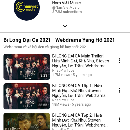
Nam Việt Music
@NamViệtMusic
3.73M subscribers
Bi Long Đại Ca 2021 - Webdrama Yang Hồ 2021
Webdrama về xã hội đen và giang hồ hay nhất 2021
BI LONG ĐẠI CA Main Trailer |
Hứa Minh Đạt, Khả Như, Steven
Nguyễn, Lợi Trần | Webdrama
Yang Hồ 2021
NhacPro Tube
1.7M views
5 years ago
3:23
BI LONG ĐẠI CA Tập 1 | Hứa
Minh Đạt, Khả Như, Steven
Nguyễn, Lợi Trần | Webdrama
Yang Hồ 2021
NhacPro Tube
18M views
5 years ago
38:55
BI LONG ĐẠI CA Tập 2 | Hứa
Minh Đạt, Khả Như, Steven
Nguyễn, Lợi Trần | Webdrama
Yang Hồ 2021
NhacPro Tube