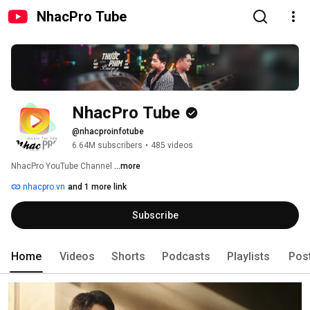
NhacPro Tube
NhacPro Tube
@nhacproinfotube
6.64M subscribers
•
485 videos
NhacPro YouTube Channel 
...more
nhacpro.vn
and 1 more link
Subscribe
Home
Videos
Shorts
Podcasts
Playlists
Pos