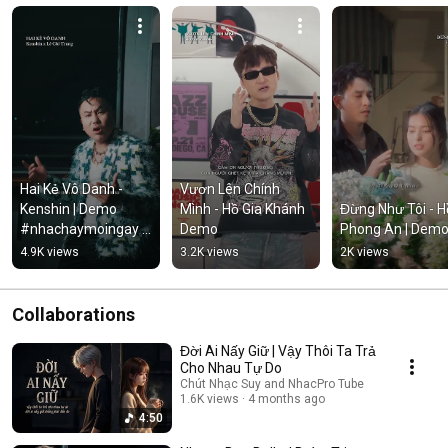
Hai Kẻ Vô Danh - 
Vươn Lên Chính 
Kenshin | Demo 
Mình - Hồ Gia Khánh 
Đừng Như Tôi - Hồ
#nhachaymoingay 
Demo
Phong An | Dem
#tamtrang
4.9K views
3.2K views
2K views
Collaborations
Đời Ai Nấy Giữ | Vậy Thôi Ta Trả
Cho Nhau Tự Do
Chút Nhạc Suy and NhacPro Tube
1.6K views
4 months ago
4:50