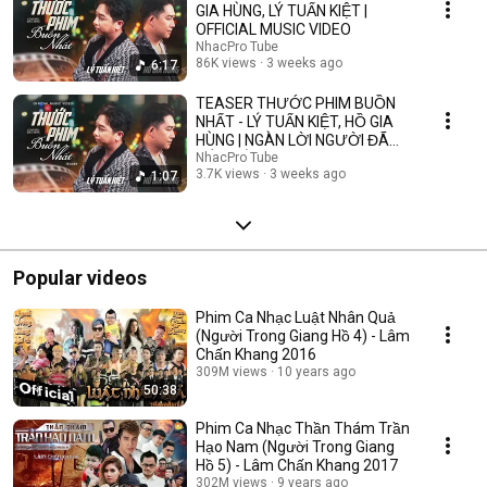
GIA HÙNG, LÝ TUẤN KIỆT |
OFFICIAL MUSIC VIDEO
NhacPro Tube
86K views
3 weeks ago
6:17
TEASER THƯỚC PHIM BUỒN
NHẤT - LÝ TUẤN KIỆT, HỒ GIA
HÙNG | NGÀN LỜI NGƯỜI ĐÃ
NÓI KHÔNG SAI ....
NhacPro Tube
3.7K views
3 weeks ago
1:07
Popular videos
Phim Ca Nhạc Luật Nhân Quả
(Người Trong Giang Hồ 4) - Lâm
Chấn Khang 2016
309M views
10 years ago
50:38
Phim Ca Nhạc Thần Thám Trần
Hạo Nam (Người Trong Giang
Hồ 5) - Lâm Chấn Khang 2017
302M views
9 years ago