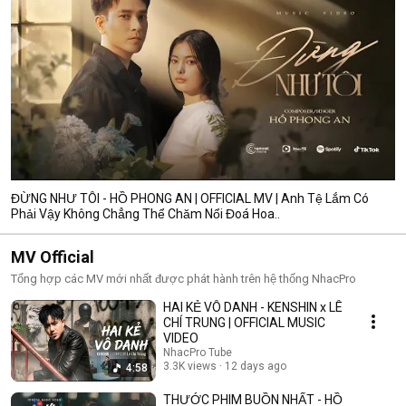
ĐỪNG NHƯ TÔI - HỒ PHONG AN | OFFICIAL MV | Anh Tệ Lắm Có
Phải Vậy Không Chẳng Thể Chăm Nổi Đoá Hoa..
MV Official
Tổng hợp các MV mới nhất được phát hành trên hệ thống NhacPro
HAI KẺ VÔ DANH - KENSHIN x LÊ
CHÍ TRUNG | OFFICIAL MUSIC
VIDEO
NhacPro Tube
3.3K views
12 days ago
4:58
THƯỚC PHIM BUỒN NHẤT - HỒ